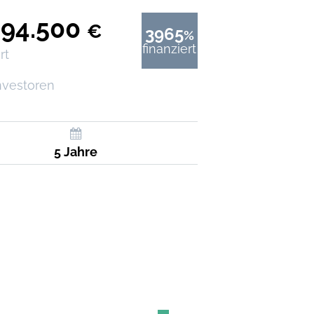
894.500
€
3965
%
finanziert
rt
nvestoren
5 Jahre