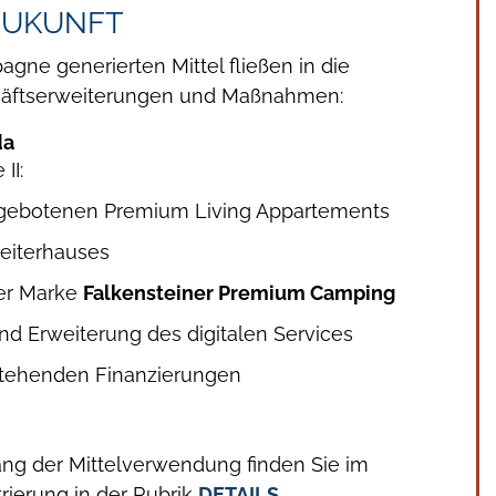
 ZUKUNFT
gne generierten Mittel fließen in die
chäftserweiterungen und Maßnahmen:
da
II:
ngebotenen Premium Living Appartements
eiterhauses
er Marke
Falkensteiner Premium Camping
d Erweiterung des digitalen Services
stehenden Finanzierungen
ng der Mittelverwendung finden Sie im
rierung in der Rubrik
DETAILS
.