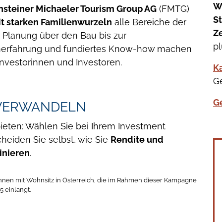
W
nsteiner Michaeler Tourism Group AG
(FMTG)
S
t starken Familienwurzeln
alle Bereiche der
Ze
r Planung über den Bau bis zur
pl
enerfahrung und fundiertes Know-how machen
Investorinnen und Investoren.
K
Ge
G
 VERWANDELN
bieten: Wählen Sie bei Ihrem Investment
heiden Sie selbst, wie Sie
Rendite und
inieren
.
_innen mit Wohnsitz in Österreich, die im Rahmen dieser Kampagne
5 einlangt.