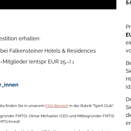
5,
P
E
stition erhalten:
e
v
bei Falkensteiner Hotels & Residences
b-Mitglieder (entspr. EUR 25,-)
1
Be
Si
H
or_innen
(d
De
lubs finden Sie in unserem
FAQ-Bereich
in der Rubrik "Spirit Club".
Si
di
tbegründer FMTG), Otmar Michaeler (CEO und Mitbegründer FMTG)
MTG Invest)
e