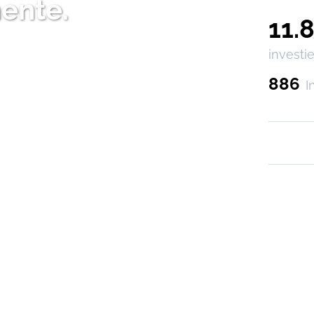
ente.
11.
investie
886
I