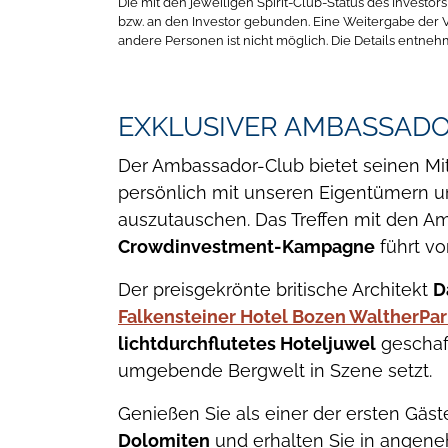
Die mit den jeweiligen Spirit-Club-Status des Investor
bzw. an den Investor gebunden. Eine Weitergabe der Vo
andere Personen ist nicht möglich. Die Details entneh
EXKLUSIVER AMBASSAD
Der Ambassador-Club bietet seinen Mitg
persönlich mit unseren Eigentümern
auszutauschen. Das Treffen mit den A
Crowdinvestment-Kampagne
führt v
Der preisgekrönte britische Architekt
D
Falkensteiner Hotel Bozen WaltherPar
lichtdurchflutetes Hoteljuwel
geschaff
umgebende Bergwelt in Szene setzt.
Genießen Sie als einer der ersten Gäs
Dolomiten
und erhalten Sie in angene