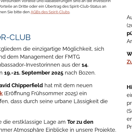
s verbunden Vorteile und Rabattierungen sind an die Investorin
rteile an Dritte oder ein Übertrag des Spirit-Club-Status an
men Sie bitte den
AGBs des Spirit-Clubs
.
A
(
pü
OR-CLUB
A
liedern die einzigartige Möglichkeit, sich
W
 und dem Management der FMTG
Z
mbassador-Investorinnen aus der
14.
on
19.-21. September 2025
nach Bozen.
avid Chipperfield
hat mit dem neuen
H
k
(Eröffnung Frühsommer 2025) ein
e
en, dass durch seine urbane Lässigkeit die
pr
(
en
te die erstklassige Lage am
Tor zu den
Pr
hmer Atmosphäre Einblicke in unsere Projekte.