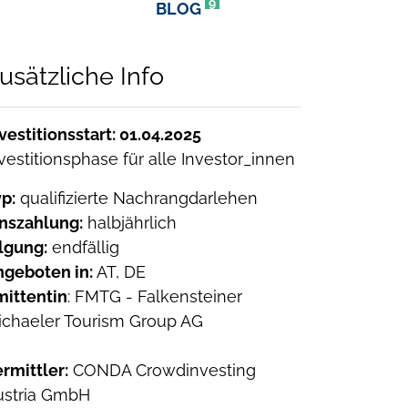
9
BLOG
usätzliche Info
vestitionsstart: 01.04.2025
vestitionsphase für alle Investor_innen
p:
qualifizierte Nachrangdarlehen
inszahlung:
halbjährlich
lgung:
endfällig
ngeboten in:
AT, DE
mittentin
: FMTG - Falkensteiner
ichaeler Tourism Group AG
rmittler:
CONDA Crowdinvesting
ustria GmbH