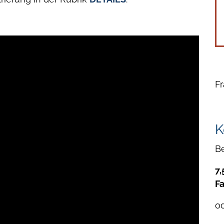
Fr
K
B
7,
F
o