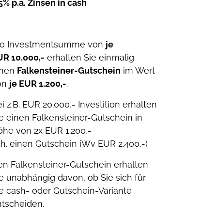
5% p.a. Zinsen in cash
ro Investmentsumme von
je
UR 10.000,-
erhalten Sie einmalig
inen
Falkensteiner-Gutschein
im Wert
on
je EUR 1.200,-
.
i z.B. EUR 20.000,- Investition erhalten
e einen Falkensteiner-Gutschein in
öhe von 2x EUR 1.200,-
.h. einen Gutschein iWv EUR 2.400,-)
n Falkensteiner-Gutschein erhalten
e unabhängig davon, ob Sie sich für
e cash- oder Gutschein-Variante
ntscheiden.