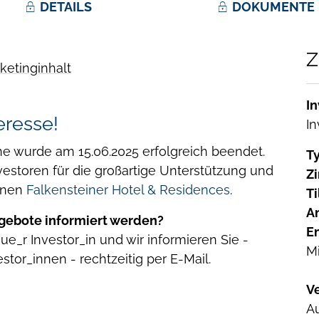
DETAILS
DOKUMENTE
Z
ketinginhalt
In
eresse!
In
 wurde am 15.06.2025 erfolgreich beendet.
Ty
vestoren für die großartige Unterstützung und
Z
önen
Falkensteiner Hotel & Residences
.
Ti
A
gebote informiert werden?
E
ue_r Investor_in und wir informieren Sie -
M
or_innen - rechtzeitig per E-Mail.
Ve
A