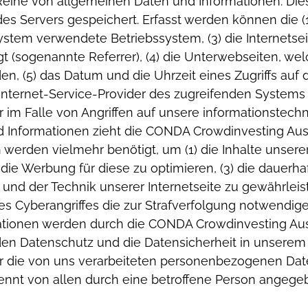
 Reihe von allgemeinen Daten und Informationen. Di
des Servers gespeichert. Erfasst werden können die
System verwendete Betriebssystem,
(3) die Internets
gt (sogenannte Referrer),
(4) die Unterwebseiten, we
den,
(5) das Datum und die Uhrzeit eines Zugriffs auf d
r Internet-Service-Provider des zugreifenden System
 im Falle von Angriffen auf unsere informationstec
 Informationen zieht die CONDA Crowdinvesting Aus
en werden vielmehr benötigt, um
(1) die Inhalte unsere
e die Werbung für diese zu optimieren,
(3) die dauerha
und der Technik unserer Internetseite zu gewährlei
es Cyberangriffes die zur Strafverfolgung notwendige
onen werden durch die CONDA Crowdinvesting Austri
 den Datenschutz und die Datensicherheit in unser
für die von uns verarbeiteten personenbezogenen Da
trennt von allen durch eine betroffene Person ang