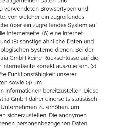
ese allgemeinen Daten und
(1) verwendeten Browsertypen und
eite, von welcher ein zugreifendes
lche über ein zugreifendes System auf
ie Internetseite,
(6) eine Internet-
s und
(8) sonstige ähnliche Daten und
hnologischen Systeme dienen.
Bei der
tria GmbH keine Rückschlüsse auf die
r Internetseite korrekt auszuliefern,
(2)
fte Funktionsfähigkeit unserer
sten sowie
(4) um
n Informationen bereitzustellen.
Diese
a GmbH daher einerseits statistisch
em Unternehmen zu erhöhen, um
ten sicherzustellen. Die anonymen
egebenen personenbezogenen Daten