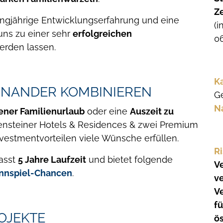
Ze
langjährige Entwicklungserfahrung und eine
(i
 uns zu einer sehr
erfolgreichen
06
rden lassen.
K
EINANDER KOMBINIEREN
G
N
ner Familienurlaub
oder eine
Auszeit zu
kensteiner Hotels & Residences & zwei Premium
vestmentvorteilen viele Wünsche erfüllen.
R
asst
5 Jahre Laufzeit
und bietet folgende
Ve
nnspiel-Chancen
.
v
Ve
f
OJEKTE
ös