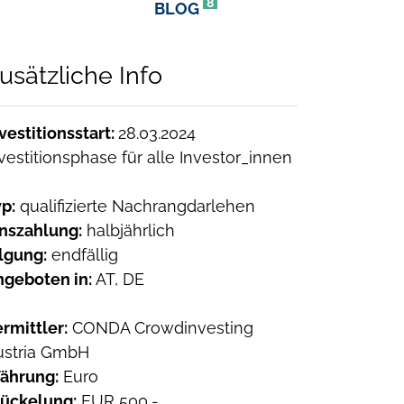
8
BLOG
usätzliche Info
vestitionsstart:
28.03.2024
vestitionsphase für alle Investor_innen
p:
qualifizierte Nachrangdarlehen
inszahlung:
halbjährlich
lgung:
endfällig
ngeboten in:
AT, DE
rmittler:
CONDA Crowdinvesting
ustria GmbH
ährung:
Euro
tückelung:
EUR 500,-