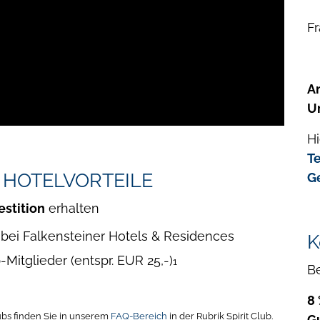
Fr
A
U
Hi
T
 HOTELVORTEILE
G
estition
erhalten
bei Falkensteiner Hotels & Residences
K
-Mitglieder (entspr. EUR 25,-)
1
B
8 
lubs finden Sie in unserem
FAQ-Bereich
in der Rubrik Spirit Club.
G