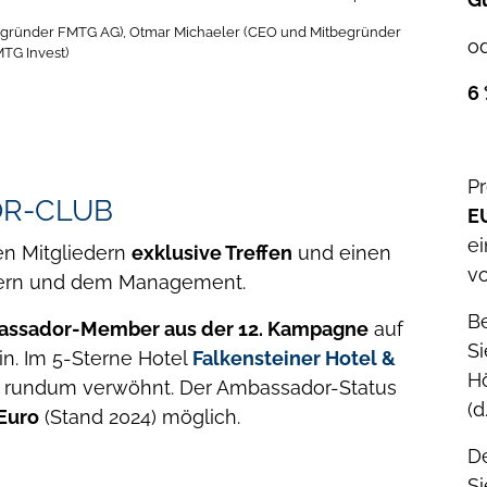
tbegründer FMTG AG), Otmar Michaeler (CEO und Mitbegründer
o
TG Invest)
6 
P
OR-CLUB
E
e
en Mitgliedern
exklusive Treffen
und einen
v
ern und dem Management.
Be
assador-Member aus der 12. Kampagne
auf
Si
in. Im 5-Sterne Hotel
Falkensteiner Hotel &
H
 rundum verwöhnt. Der Ambassador-Status
(d
Euro
(Stand 2024) möglich.
De
Si