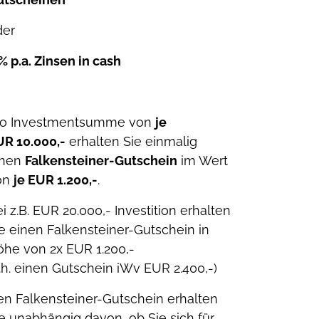
der
% p.a. Zinsen in cash
ro Investmentsumme von
je
UR 10.000,-
erhalten Sie einmalig
inen
Falkensteiner-Gutschein
im Wert
on
je EUR 1.200,-
.
i z.B. EUR 20.000,- Investition erhalten
e einen Falkensteiner-Gutschein in
öhe von 2x EUR 1.200,-
.h. einen Gutschein iWv EUR 2.400,-)
n Falkensteiner-Gutschein erhalten
e unabhängig davon, ob Sie sich für