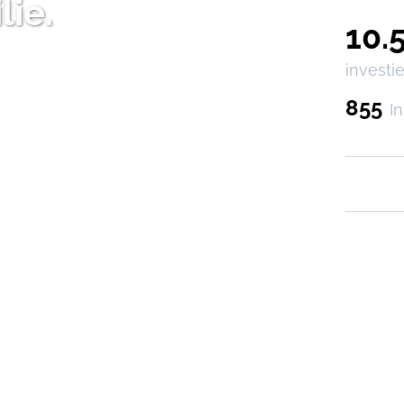
lie.
10.
investie
855
I