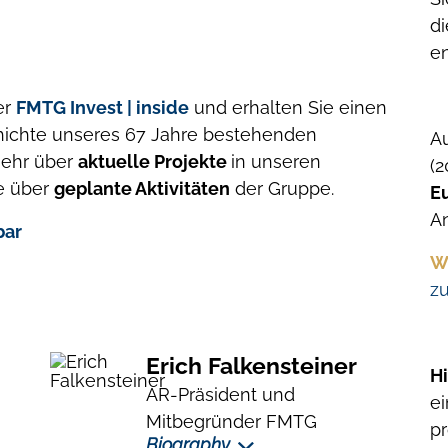
di
e
er
FMTG Invest | inside
und erhalten Sie einen
chichte unseres 67 Jahre bestehenden
A
mehr über
aktuelle Projekte
in unseren
(
ie über
geplante Aktivitäten
der Gruppe.
E
A
bar
W
z
Erich Falkensteiner
H
AR-Präsident und
e
Mitbegründer FMTG
pr
Biography