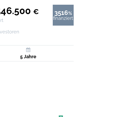
546.500
€
3516
%
finanziert
rt
nvestoren
5 Jahre