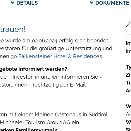
DETAILS
DOKUMENTE
Z
rtrauen!
 wurde am 02.06.2024 erfolgreich beendet.
In
vestoren für die großartige Unterstützung und
In
önen
30 Falkensteiner Hotel & Residences
.
Ty
gebote informiert werden?
Z
ue_r Investor_in und wir informieren Sie -
Ti
or_innen - rechtzeitig per E-Mail.
A
Ve
A
ren
mit einem kleinen Gästehaus in Südtirol.
W
r Michaeler Tourism Group AG ein
S
arken Familienwurzeln
.