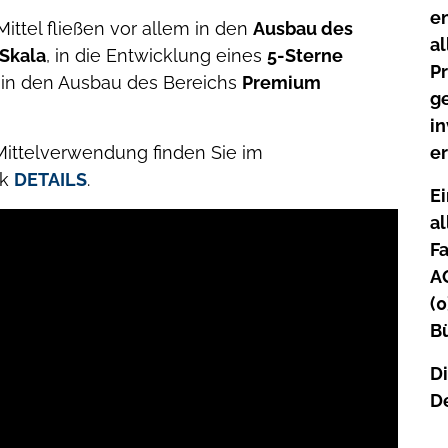
e
ittel fließen vor allem in den
Ausbau des
al
 Skala
, in die Entwicklung eines
5-Sterne
P
in den Ausbau des Bereichs
Premium
g
i
ittelverwendung finden Sie im
er
ik
DETAILS
.
Ei
al
F
AG
(0
B
Di
D