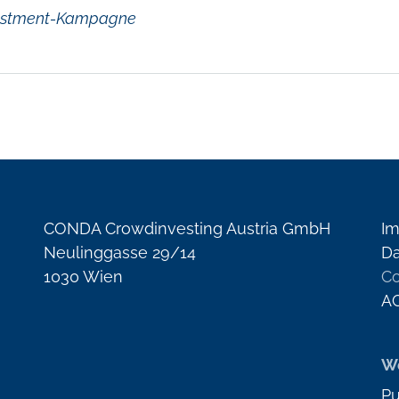
vestment-Kampagne
CONDA Crowdinvesting Austria GmbH
I
Neulinggasse 29/14
Da
1030 Wien
Co
A
We
Pu