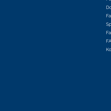
D
Fa
Sp
Fa
F
Ko