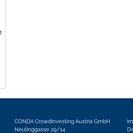
t
CONDA Crowdinvesting Austria GmbH
I
Neulinggasse 29/14
Da