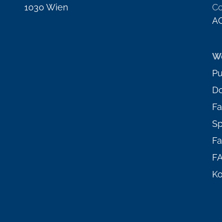
1030 Wien
Co
A
We
Pu
D
Fa
Sp
Fa
F
Ko