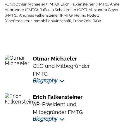
V.l.n.r.: Otmar Michaeler (FMTG), Erich Falkensteiner (FMTG), Anne
Aubrunner (FMTG), Raffaela Schaidreiter (ORF), Alexandra Geyer
(FMTG), Andreas Falkensteiner (FMTG), Heimo Rollett
(Chefredakteur Immobilienwirtschaft), Franz Zobl (RBI)
Otmar Michaeler
CEO und Mitbegründer
FMTG
Biography
Otmar Michaeler ist CEO und einer der drei
Erich Falkensteiner
Eigentümer der FMTG – Falkensteiner Michaeler
AR-Präsident und
Tourism Group AG (FMTG), die er gemeinsam mit
Mitbegründer FMTG
Erich und Andreas Falkensteiner im Jahr 2007
Biography
gegründet hat. Seit 1995 ist er zudem