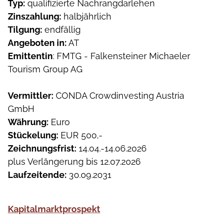
Typ:
qualifizierte Nachrangdarlehen
Geschäftsmodelltransformation,
Start-ups Falkensteiner Ventures.
Zinszahlung:
halbjährlich
Strategieentwicklung und Markterschließung. Sie
Tilgung:
endfällig
war über 12 Jahre für die Raiffeisen
Angeboten in:
AT
Bankengruppe tätig, davon 7,5 Jahre für die
Emittentin
: FMTG - Falkensteiner Michaeler
Raiffeisen Kapitalanlage Gesellschaft. Danach
Tourism Group AG
hat sie unter anderem die Retail-
Anlageplattform Kommunalkredit Invest in
Vermittler:
CONDA Crowdinvesting Austria
Österreich und Deutschland aufgebaut und das
GmbH
Institutionelle Kundengeschäft maßgeblich
Währung:
Euro
erweitert.
Stückelung:
EUR 500,-
Zeichnungsfrist:
14.04.-14.06.2026
plus Verlängerung bis 12.07.2026
Laufzeitende:
30.09.2031
Kapitalmarktprospekt