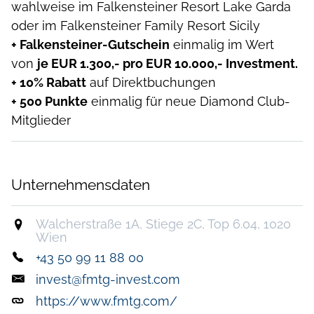
wahlweise im Falkensteiner Resort Lake Garda
oder im Falkensteiner Family Resort Sicily
+ Falkensteiner-Gutschein
einmalig im Wert
von
je EUR 1.300,- pro EUR 10.000,- Investment.
+ 10% Rabatt
auf Direktbuchungen
+ 500 Punkte
einmalig für neue Diamond Club-
Mitglieder
Unternehmensdaten
Walcherstraße 1A, Stiege 2C, Top 6.04, 1020
Wien
+43 50 99 11 88 00
invest@fmtg-invest.com
https://www.fmtg.com/