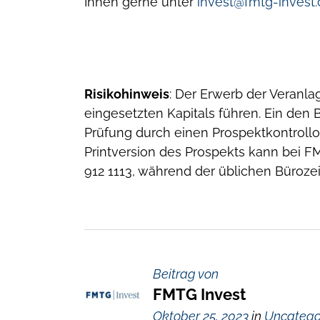
Ihnen gerne unter
invest@fmtg-invest
Risikohinweis
: Der Erwerb der Veranla
eingesetzten Kapitals führen. Ein den
Prüfung durch einen Prospektkontroll
Printversion des Prospekts kann bei F
912 1113, während der üblichen Büroze
Beitrag von
FMTG Invest
Oktober 25, 2023
in
Uncatego