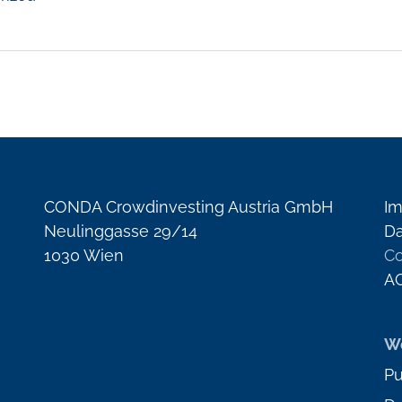
CONDA Crowdinvesting Austria GmbH
I
Neulinggasse 29/14
Da
1030 Wien
Co
A
We
Pu