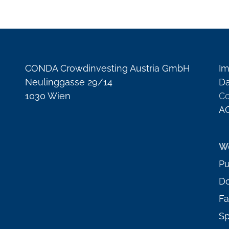
CONDA Crowdinvesting Austria GmbH
I
Neulinggasse 29/14
Da
1030 Wien
Co
A
We
Pu
D
Fa
Sp